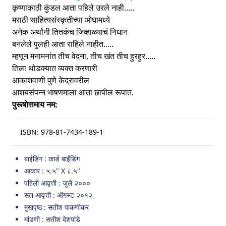
कृष्णाकाठी कुंडल आता पहिले उरले नाही.....
मराठी साहित्यसंस्कृतीच्या ओघामध्ये
अनेक अर्थांनी तितकंच जिव्हाळ्याचं निधान
बनलेले पुलही आता राहिले नाहीत.....
म्हणून मनामनांत तीच वेदना, तीच खंत तीच हुरहुर.....
तिला थोडक्यात व्यक्त करणारी
आकाशवाणी पुणे केंद्रावरील
आशयसंपन्न भाषणमाला आता छापील रूपात.
पुरूषोत्तमाय नम:
ISBN:
978-81-7434-189-1
बाईंडिंग : कार्ड बाईंडिंग
आकार : ५.५" X ८.५"
पहिली आवृत्ती : जुलै २०००
सद्य आवृत्ती : ऑगस्ट २०१२
मुखपृष्ठ : सतीश पाकणीकर
मांडणी : सतीश देशपांडे