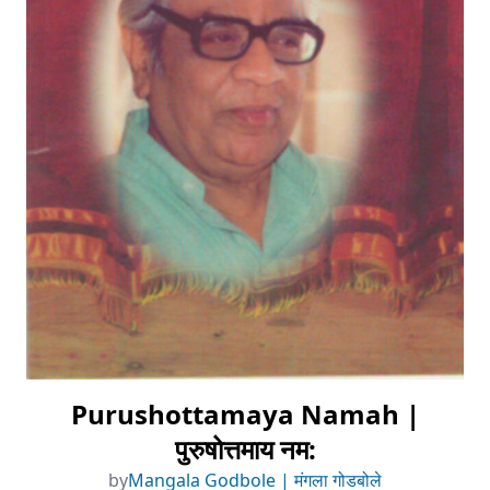
Purushottamaya Namah |
पुरुषोत्तमाय नम:
by
Mangala Godbole | मंगला गोडबोले