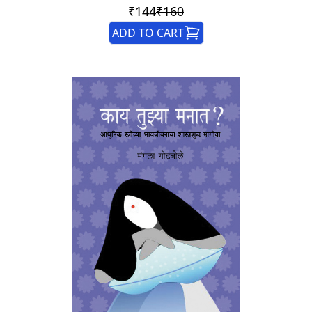
₹144
₹160
ADD TO CART