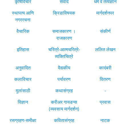
कृषिविचार
संवाद
धर्म व तत्वज्ञान
स्थापत्य आणि
क्रिडाविषयक
मार्गदर्शनपर
नगररचना
वैचारिक
समाजकारण ।
संकीर्ण
राजकारण
इतिहास
चरित्रे-आत्मचरित्रे-
ललित लेखन
व्यक्तिचित्रे
अनुवादित
वैद्यकीय
कादंबरी
कलाविचार
पर्यावरण
वितरण
मुलांसाठी
कथासंग्रह
-
विज्ञान
करीअर गायडन्स
प्रवास
(व्यवसाय मार्गदर्शन)
रसग्रहण-समीक्षा
कवितासंग्रह
नाटक