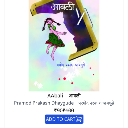
AAbali | आबली
Pramod Prakash Dhaygude | प्रमोद प्रकाश धायगुडे
₹90
₹100
ADD TO CART