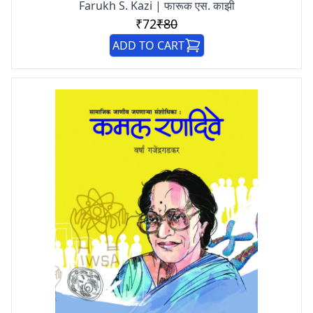
Farukh S. Kazi | फारूक एस. काझी
₹72
₹80
ADD TO CART