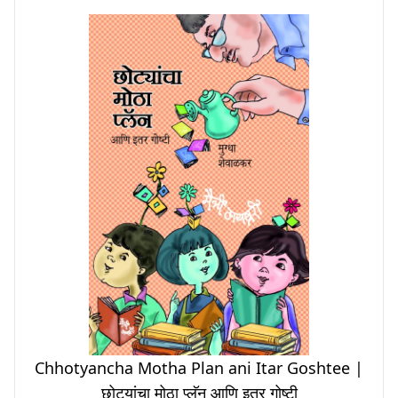
Chhotyancha Motha Plan ani Itar Goshtee |
छोट्यांचा मोठा प्लॅन आणि इतर गोष्टी