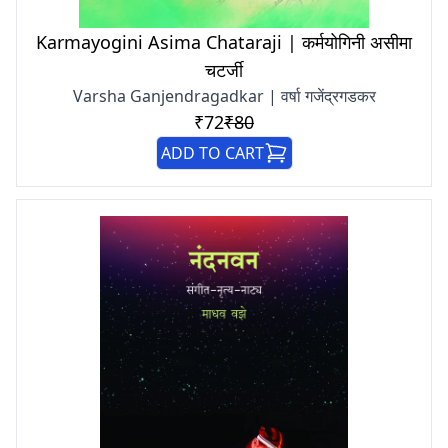
Karmayogini Asima Chataraji | कर्मयोगिनी असीमा
चटर्जी
Varsha Ganjendragadkar | वर्षा गजेंद्रगडकर
₹72
₹80
ADD TO CART