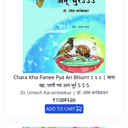
Chara Kha Panee Pya An Bhurrr s s s | चारा
खा, पाणी प्या अन भुर्र S S S
Dr. Umesh Karambelkar | डॉ. उमेश करंबेळकर
₹108
₹120
ADD TO CART