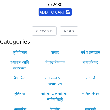
₹72
₹80
ADD TO CART
« Previous
Next »
Categories
कृषिविचार
संवाद
धर्म व तत्वज्ञान
स्थापत्य आणि
क्रिडाविषयक
मार्गदर्शनपर
नगररचना
वैचारिक
समाजकारण ।
संकीर्ण
राजकारण
इतिहास
चरित्रे-आत्मचरित्रे-
ललित लेखन
व्यक्तिचित्रे
अनुवादित
वैद्यकीय
कादंबरी