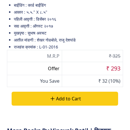
बाईंडिंग : कार्ड बाईंडिंग
आकार : ५.५." X ८.५"
पहिली आवृत्ती : डिसेंबर २०१६
सद्य आवृत्ती : ऑगस्ट २०१७
मुखपृष्ठ : सुभाष अवचट
आतील मांडणी : शेखर गोडबोले, राजू देशपांडे
राजहंस क्रमांक : L-01-2016
M.R.P
₹ 325
₹ 293
Offer
You Save
₹ 32
(10%)
Add to Cart