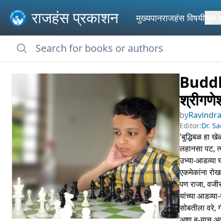
राजहंस प्रकाशन
मुख्यपान
राजहंस विषयी
बुक 
Buddh
श्रीगणे
by
Ravindra 
Editor:
Dr. Sa
'बुद्धिबळ हा ख
लहानसा पट, त्
उभ्या-आडव्या घ
एकमेकांना रो
पण राजा, वजीर,
यांच्या आडव्य
सोबतीला वरे, गॅ
अशा ब-याच अवघ