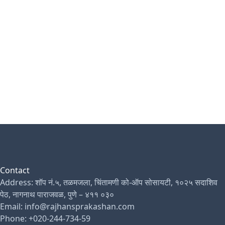
Contact
Address: शॉप नं.५, तळमजला, चिंतामणी को-ऑप सोसायटी, १०२५ सदाशिव
पेठ, नागनाथ पाराजवळ, पुणे – ४११ ०३०
Email: info@rajhansprakashan.com
Phone: +020-244-734-59