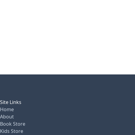
Site Links
Home
About
Book Store
Kids Store