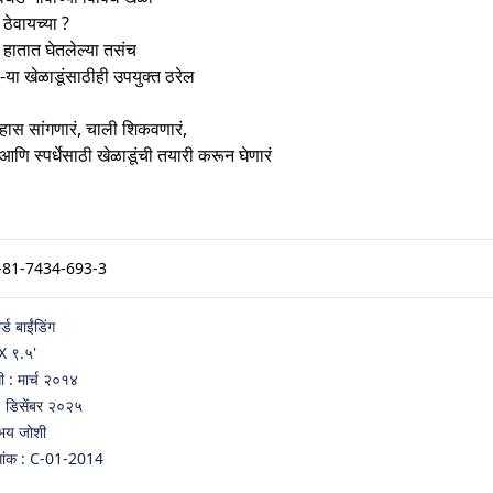
 ठेवायच्या ?
ट हातात घेतलेल्या तसंच
या खेळाडूंसाठीही उपयुक्त ठरेल
िहास सांगणारं, चाली शिकवणारं,
णि स्पर्धेसाठी खेळाडूंची तयारी करून घेणारं
-81-7434-693-3
र्ड बाईंडिंग
X ९.५'
ती : मार्च २०१४
 : डिसेंबर २०२५
अभय जोशी
मांक : C-01-2014