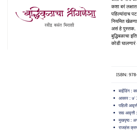
कशा बरं लक्षात
पहिल्यांदाच प
नियमित खेळणा-
असं हे पुस्तक.
बुद्धिबळाचा इत
कोडी घालणारं आ
ISBN:
978
बाईंडिंग : का
आकार : ७' 
पहिली आवृत्
सद्य आवृत्ती
मुखपृष्ठ : 
राजहंस क्र