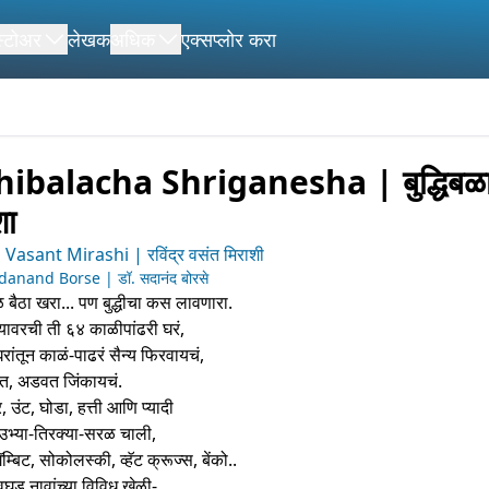
स्टोअर
लेखक
अधिक
एक्सप्लोर करा
ibalacha Shriganesha | बुद्धिबळ
शा
Vasant Mirashi | रविंद्र वसंत मिराशी
danand Borse | डॉ. सदानंद बोरसे
ेळ बैठा खरा... पण बुद्धीचा कस लावणारा.
यावरची ती ६४ काळीपांढरी घरं,
रांतून काळं-पाढरं सैन्य फिरवायचं,
खत, अडवत जिंकायचं.
 उंट, घोडा, हत्ती आणि प्यादी
ा-उभ्या-तिरक्या-सरळ चाली,
म्बिट, सोकोलस्की, व्हॅट क्रूज्स, बेंको..
ड नावांच्या विविध खेळी-