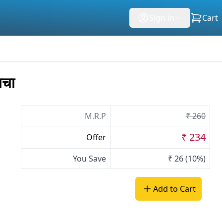
Sign in
Cart
ाचा
M.R.P
₹ 260
₹ 234
Offer
You Save
₹ 26
(10%)
Add to Cart